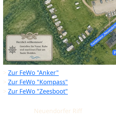
>
Zur FeWo "Anker"
>
Zur FeWo "Kompass"
>
Zur FeWo "Zeesboot"
Neuendorfer Riff